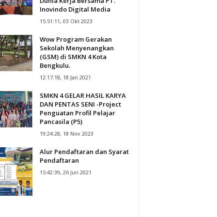
Dunia Kerja Bersama PT.
Inovindo Digital Media
15:51:11, 03 Okt 2023
Wow Program Gerakan
Sekolah Menyenangkan
(GSM) di SMKN 4 Kota
Bengkulu.
12:17:18, 18 Jan 2021
SMKN 4 GELAR HASIL KARYA
DAN PENTAS SENI -Project
Penguatan Profil Pelajar
Pancasila (P5)
19:24:28, 18 Nov 2023
Alur Pendaftaran dan Syarat
Pendaftaran
15:42:39, 26 Jun 2021