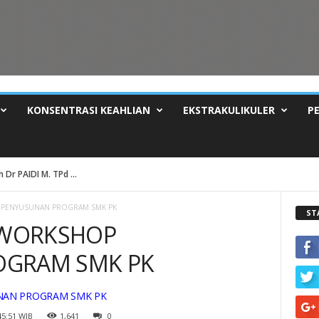
KONSENTRASI KEAHLIAN
EKSTRAKULIKULER
P
Dr PAIDI M. TPd ...
P PENYUSUNAN PROGRAM SMK PK
ST
N WORKSHOP
OGRAM SMK PK
UNAN PROGRAM SMK PK
45:51 WIB
1,641
0