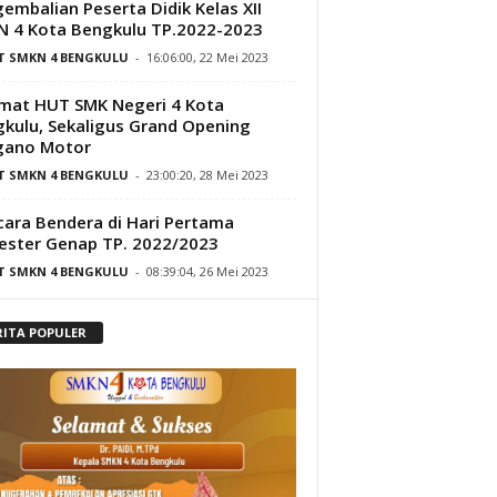
embalian Peserta Didik Kelas XII
 4 Kota Bengkulu TP.2022-2023
IT SMKN 4 BENGKULU
-
16:06:00, 22 Mei 2023
mat HUT SMK Negeri 4 Kota
kulu, Sekaligus Grand Opening
gano Motor
IT SMKN 4 BENGKULU
-
23:00:20, 28 Mei 2023
ara Bendera di Hari Pertama
ster Genap TP. 2022/2023
IT SMKN 4 BENGKULU
-
08:39:04, 26 Mei 2023
RITA POPULER