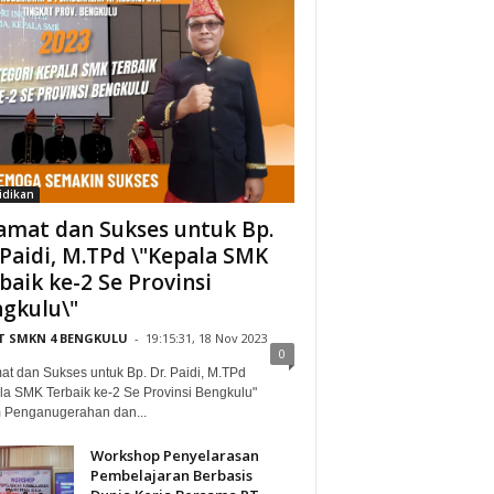
idikan
amat dan Sukses untuk Bp.
 Paidi, M.TPd \"Kepala SMK
baik ke-2 Se Provinsi
gkulu\"
IT SMKN 4 BENGKULU
-
19:15:31, 18 Nov 2023
0
at dan Sukses untuk Bp. Dr. Paidi, M.TPd
la SMK Terbaik ke-2 Se Provinsi Bengkulu"
 Penganugerahan dan...
Workshop Penyelarasan
Pembelajaran Berbasis