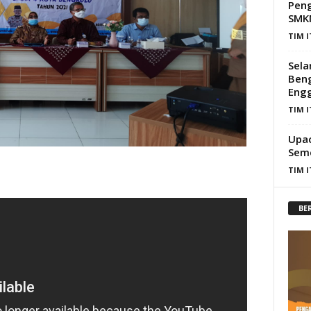
Peng
SMKN
TIM 
Sela
Beng
Eng
TIM 
Upac
Seme
TIM 
BE