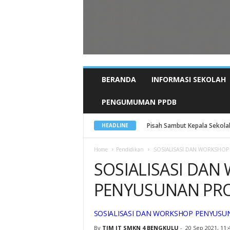
BERANDA
INFORMASI SEKOLAH
PENGUMUMAN PPDB
Pisah Sambut Kepala Sekolah 
HEADLINE
Home
Pendidikan
SOSIALISASI DAN WORKSHO
SOSIALISASI DA
PENYUSUNAN PR
SOSIALISASI DAN WORKSHOP PENYUS
By
TIM IT SMKN 4 BENGKULU
-
20 Sep 2021, 11: