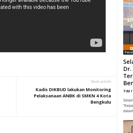
Pend
Sel
Dr.
Ter
Next article
Ben
Kadis DIKBUD lakukan Monitoring
TIM 
Pelaksanaan ANBK di SMKN 4 Kota
Selam
Bengkulu
"Kepa
dalam