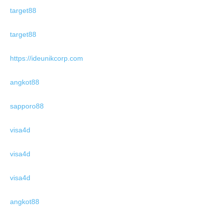
target88
target88
https://ideunikcorp.com
angkot88
sapporo88
visa4d
visa4d
visa4d
angkot88