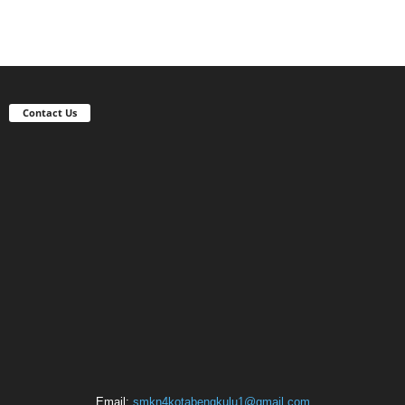
Contact Us
Email:
smkn4kotabengkulu1@gmail.com