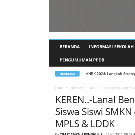
BERANDA
INFORMASI SEKOLAH
PENGUMUMAN PPDB
Pisah Sambut Kepala Sekolah
HEADLINE
Home
Pendidikan
KEREN..-Lanal Bengkulu Bentuk
KEREN..-Lanal Ben
Siswa Siswi SMKN 
MPLS & LDDK
By
TIM IT SMKN 4 BENGKULU
-
18 Jul 2023, 08:52: