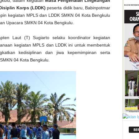
kulu, dalam kegiatan
Masa Pengenalan Lingkungan
Disiplin Korps (LDDK)
peserta didik baru, Babinpotmar
mpin kegiatan MPLS dan LDDK SMKN 04 Kota Bengkulu
gan Upacara SMKN 04 Kota Bengkulu.
ten Laut (T) Sugiarto selaku koordinator kegiatan
ksanaan kegiatan MPLS dan LDDK ini untuk membentuk
gkatkan kedisiplinan dan jiwa kepemimpinan serta
i SMKN 04 Kota Bengkulu.
BE