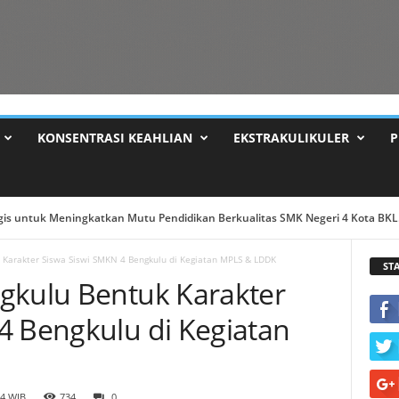
KONSENTRASI KEAHLIAN
EKSTRAKULIKULER
P
 Dr PAIDI M. TPd ...
 Karakter Siswa Siswi SMKN 4 Bengkulu di Kegiatan MPLS & LDDK
ST
gkulu Bentuk Karakter
4 Bengkulu di Kegiatan
44 WIB
734
0