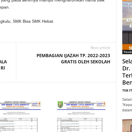
i yang pada akhirnya mampu mengharumkan nama baik
epan.
ngkulu, SMK Bisa SMK Hebat.
Next article
Pendi
PEMBAGIAN IJAZAH TP. 2022-2023
Sel
ALA
GRATIS OLEH SEKOLAH
Dr.
RI
Ter
Ben
TIM I
Selam
"Kepa
dalam