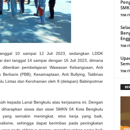
Peng
SMKN
TIM I
Sela
Beng
Eng
TIM I
 tanggal 10 sampai 12 Juli 2023, sedangkan LDDK
Upac
lai dari tanggal 14 sampai dengan 16 Juli 2023, dimana
Seme
h diberikan pembelajaran Wawasan Kebangsaan, Anti
TIM I
 Berbaris (PBB), Kesamaptaan, Anti Bullying, Tatibnas
alu Lintas dan Kerohanian oleh 8 (delapan) Babinpotmar
BE
sih kepada Lanal Bengkulu atas kerjasama ini. Dengan
 diharapkan siswa dan siswi SMKN 04 Kota Bengkulu
 yang semakin meningkat, etos kerja yang baik,
onalisme, sehingga dapat berimbas pada peningkatan