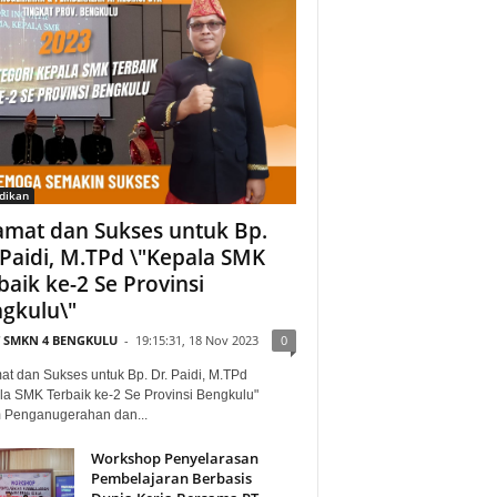
dikan
amat dan Sukses untuk Bp.
 Paidi, M.TPd \"Kepala SMK
baik ke-2 Se Provinsi
gkulu\"
T SMKN 4 BENGKULU
-
19:15:31, 18 Nov 2023
0
at dan Sukses untuk Bp. Dr. Paidi, M.TPd
la SMK Terbaik ke-2 Se Provinsi Bengkulu"
 Penganugerahan dan...
Workshop Penyelarasan
Pembelajaran Berbasis