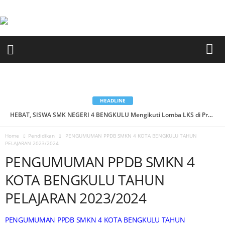
HEADLINE
HEBAT, SISWA SMK NEGERI 4 BENGKULU Mengikuti Lomba LKS di Provinsi Lampung...
Home
Pendidikan
PENGUMUMAN PPDB SMKN 4 KOTA BENGKULU TAHUN
PELAJARAN 2023/2024
PENGUMUMAN PPDB SMKN 4
KOTA BENGKULU TAHUN
PELAJARAN 2023/2024
PENGUMUMAN PPDB SMKN 4 KOTA BENGKULU TAHUN