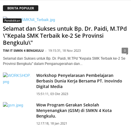
BERITA POPULER
Pendidikan
Selamat dan Sukses untuk Bp. Dr. Paidi, M.TPd
\"Kepala SMK Terbaik ke-2 Se Provinsi
Bengkulu\"
TIM IT SMKN 4 BENGKULU
-
19:15:31, 18 Nov 2023
0
Selamat dan Sukses untuk Bp. Dr. Paidi, M.TPd "Kepala SMK Terbaik ke-2 Se
Provinsi Bengkulu" dalam Penganugerahan dan...
Workshop Penyelarasan Pembelajaran
Berbasis Dunia Kerja Bersama PT. Inovindo
Digital Media
15:51:11, 03 Okt 2023
Wow Program Gerakan Sekolah
Menyenangkan (GSM) di SMKN 4 Kota
Bengkulu.
12:17:18, 18 Jan 2021