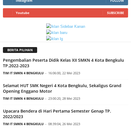
Instagram
FOLLOW
Youtube
SUBSCRIBE
BERITA PILIHAN
Pengembalian Peserta Didik Kelas XII SMKN 4 Kota Bengkulu
TP.2022-2023
TIM IT SMKN 4 BENGKULU
-
16:06:00, 22 Mei 2023
Selamat HUT SMK Negeri 4 Kota Bengkulu, Sekaligus Grand
Opening Enggano Motor
TIM IT SMKN 4 BENGKULU
-
23:00:20, 28 Mei 2023
Upacara Bendera di Hari Pertama Semester Genap TP.
2022/2023
TIM IT SMKN 4 BENGKULU
-
08:39:04, 26 Mei 2023