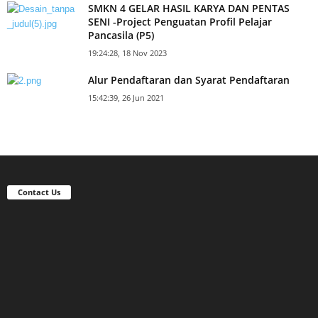
SMKN 4 GELAR HASIL KARYA DAN PENTAS
SENI -Project Penguatan Profil Pelajar
Pancasila (P5)
19:24:28, 18 Nov 2023
Alur Pendaftaran dan Syarat Pendaftaran
15:42:39, 26 Jun 2021
Contact Us