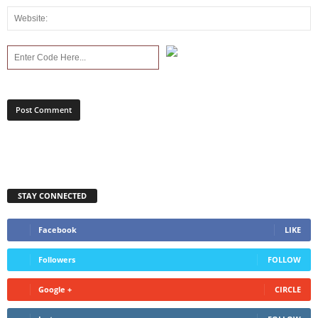
STAY CONNECTED
Facebook
LIKE
Followers
FOLLOW
Google +
CIRCLE