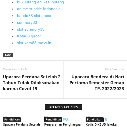
bukuutang aplikasi hutang
anime subtitle Indonesia
banda88 slot gacor
sunmory33
slot sunmory33
Kota88 gacor
slot kota88 maxwin
TAGS
Previous article
Next article
Upacara Perdana Setelah 2
Upacara Bendera di Hari
Tahun Tidak Dilaksanakan
Pertama Semester Genap
karena Covid 19
TP. 2022/2023
RELATED ARTICLES
Pendidikan
Pendidikan
Pendidikan
Upacara Perdana Setelah
Penyerahan Penghargaan
Kadis DIKBUD lakukan