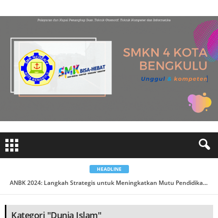
HEADLINE
Pisah Sambut Kepala Sekolah Dr PAIDI M. TPd ...
Kategori "Dunia Islam"