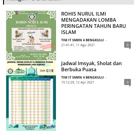
ROHIS NURUL ILMI
MENGADAKAN LOMBA
PERINGATAN TAHUN BARU
ISLAM
TIM IT SMKN 4 BENGKULU
-
21:41:41, 11 Agu 2021
0
Jadwal Imsyak, Sholat dan
Berbuka Puasa
TIM IT SMKN 4 BENGKULU
-
15:12:29, 12 Apr 2021
0