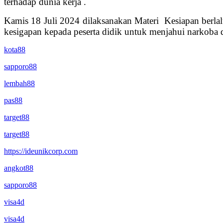
terhadap dunia kerja .
Kamis 18 Juli 2024 dilaksanakan Materi Kesiapan berlalu
kesigapan kepada peserta didik untuk menjahui narkoba d
kota88
sapporo88
lembah88
pas88
target88
target88
https://ideunikcorp.com
angkot88
sapporo88
visa4d
visa4d