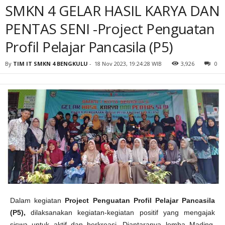
SMKN 4 GELAR HASIL KARYA DAN
PENTAS SENI -Project Penguatan
Profil Pelajar Pancasila (P5)
By
TIM IT SMKN 4 BENGKULU
-
18 Nov 2023, 19:24:28 WIB
3,926
0
Dalam kegiatan
Project Penguatan Profil Pelajar Pancasila
(P5),
dilaksanakan kegiatan-kegiatan positif yang mengajak
siswa untuk aktif dan berkreasi
.
Diantaranya lomba
Mading,