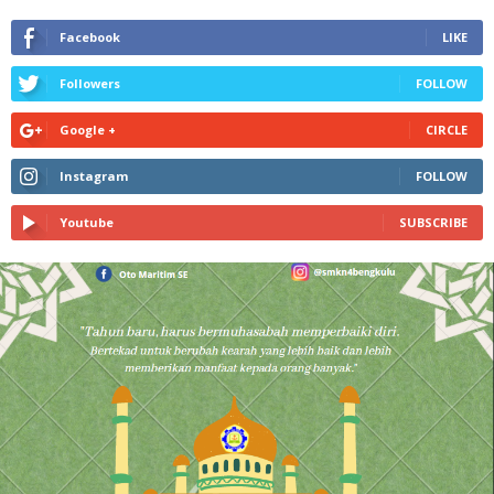
Facebook
LIKE
Followers
FOLLOW
Google +
CIRCLE
Instagram
FOLLOW
Youtube
SUBSCRIBE