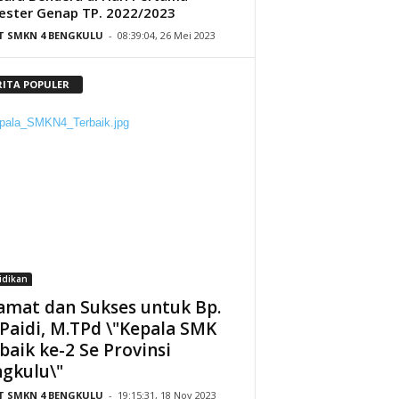
ster Genap TP. 2022/2023
IT SMKN 4 BENGKULU
-
08:39:04, 26 Mei 2023
RITA POPULER
idikan
amat dan Sukses untuk Bp.
 Paidi, M.TPd \"Kepala SMK
baik ke-2 Se Provinsi
gkulu\"
IT SMKN 4 BENGKULU
-
19:15:31, 18 Nov 2023