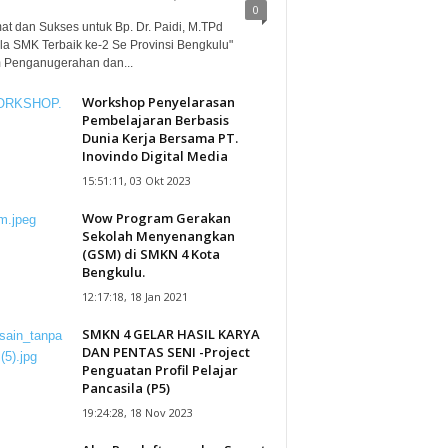
0
at dan Sukses untuk Bp. Dr. Paidi, M.TPd
la SMK Terbaik ke-2 Se Provinsi Bengkulu"
 Penganugerahan dan...
Workshop Penyelarasan
Pembelajaran Berbasis
Dunia Kerja Bersama PT.
Inovindo Digital Media
15:51:11, 03 Okt 2023
Wow Program Gerakan
Sekolah Menyenangkan
(GSM) di SMKN 4 Kota
Bengkulu.
12:17:18, 18 Jan 2021
SMKN 4 GELAR HASIL KARYA
DAN PENTAS SENI -Project
Penguatan Profil Pelajar
Pancasila (P5)
19:24:28, 18 Nov 2023