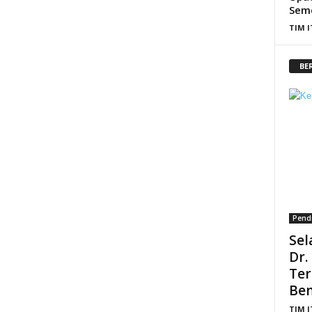
Seme
TIM 
BE
Pend
Sel
Dr.
Ter
Ben
TIM 