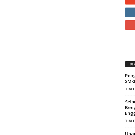
BE
Peng
SMKN
TIM 
Sela
Beng
Eng
TIM 
Upac