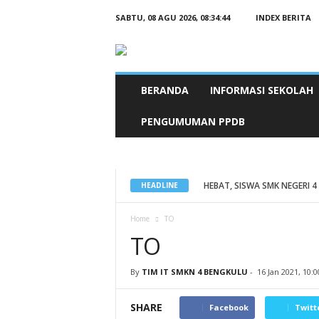
SABTU, 08 AGU 2026,
08:34:45
INDEX BERITA
BERANDA
INFORMASI SEKOLAH
PENGUMUMAN PPDB
HEBAT, SISWA SMK NEGERI 4 
HEADLINE
Home
TO
TO
By
TIM IT SMKN 4 BENGKULU
-
16 Jan 2021, 10:
SHARE
Facebook
Twitt