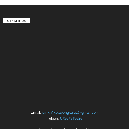
Contact Us
Email:
smkn4kotabengkulu1@gmail.com
Telpon:
07367348626