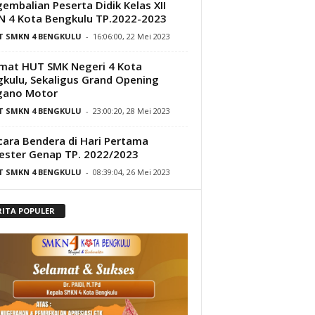
embalian Peserta Didik Kelas XII
 4 Kota Bengkulu TP.2022-2023
IT SMKN 4 BENGKULU
-
16:06:00, 22 Mei 2023
mat HUT SMK Negeri 4 Kota
kulu, Sekaligus Grand Opening
gano Motor
IT SMKN 4 BENGKULU
-
23:00:20, 28 Mei 2023
ara Bendera di Hari Pertama
ster Genap TP. 2022/2023
IT SMKN 4 BENGKULU
-
08:39:04, 26 Mei 2023
RITA POPULER