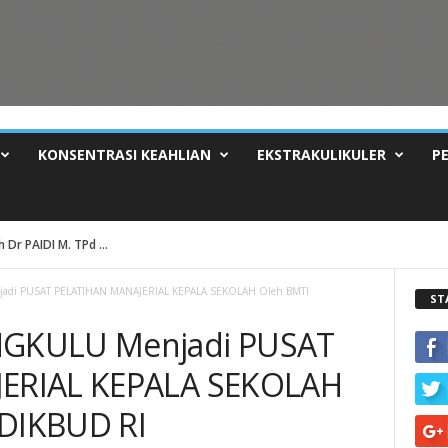
KONSENTRASI KEAHLIAN
EKSTRAKULIKULER
P
Dr PAIDI M. TPd ...
di PUSAT PELATIHAN MANAJERIAL KEPALA SEKOLAH Oleh BMTI
ST
GKULU Menjadi PUSAT
ERIAL KEPALA SEKOLAH
DIKBUD RI