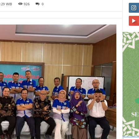
4:29 WIB
926
0