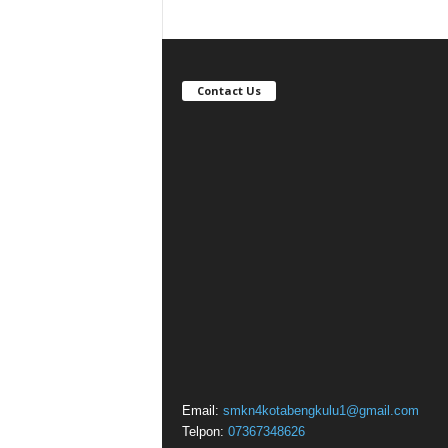
Contact Us
Email:
smkn4kotabengkulu1@gmail.com
Telpon:
07367348626