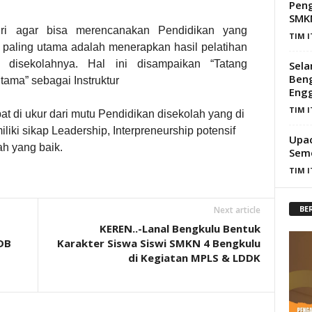
Peng
SMKN
iri agar bisa merencanakan Pendidikan yang
TIM 
g paling utama adalah menerapkan hasil pelatihan
 disekolahnya. Hal ini disampaikan “Tatang
Sela
Beng
tama” sebagai Instruktur
Eng
TIM 
at di ukur dari mutu Pendidikan disekolah yang di
iki sikap Leadership, Interpreneurship potensif
Upac
h yang baik.
Seme
TIM 
BE
Next article
KEREN..-Lanal Bengkulu Bentuk
DB
Karakter Siswa Siswi SMKN 4 Bengkulu
di Kegiatan MPLS & LDDK