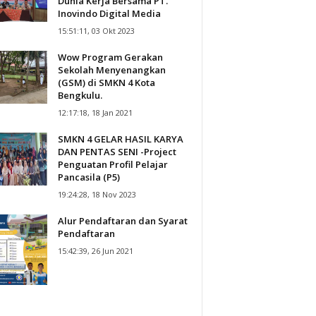
Dunia Kerja Bersama PT.
Inovindo Digital Media
15:51:11, 03 Okt 2023
Wow Program Gerakan
Sekolah Menyenangkan
(GSM) di SMKN 4 Kota
Bengkulu.
12:17:18, 18 Jan 2021
SMKN 4 GELAR HASIL KARYA
DAN PENTAS SENI -Project
Penguatan Profil Pelajar
Pancasila (P5)
19:24:28, 18 Nov 2023
Alur Pendaftaran dan Syarat
Pendaftaran
15:42:39, 26 Jun 2021