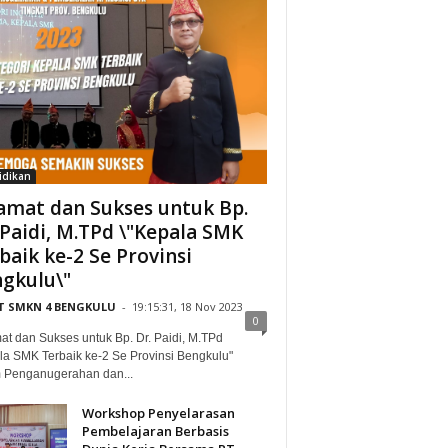
idikan
amat dan Sukses untuk Bp.
 Paidi, M.TPd \"Kepala SMK
baik ke-2 Se Provinsi
gkulu\"
IT SMKN 4 BENGKULU
-
19:15:31, 18 Nov 2023
0
at dan Sukses untuk Bp. Dr. Paidi, M.TPd
la SMK Terbaik ke-2 Se Provinsi Bengkulu"
 Penganugerahan dan...
Workshop Penyelarasan
Pembelajaran Berbasis