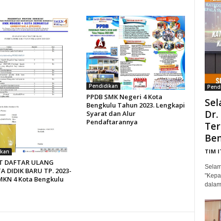
Pendidikan
Pend
PPDB SMK Negeri 4 Kota
Sel
Bengkulu Tahun 2023. Lengkapi
Dr.
Syarat dan Alur
Pendaftarannya
Ter
Ben
TIM 
ikan
T DAFTAR ULANG
Selam
A DIDIK BARU TP. 2023-
"Kepa
MKN 4 Kota Bengkulu
dalam